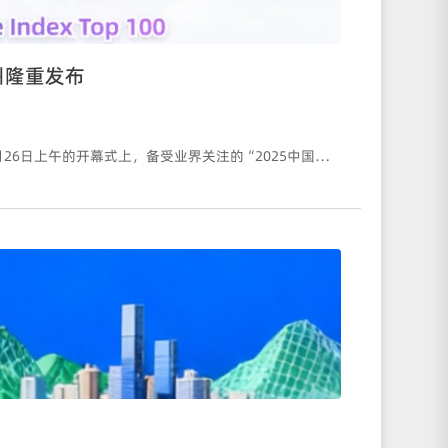
州隆重发布
11月26日，以“一带一路一世界·一乡一品一梦想”为主题的2025一乡一品国际商品博览会在郑州国际会展中心盛大开幕，在11月26日上午的开幕式上，备受业界关注的“2025中国农产品区域公用品牌影响力指数TOP100”正式发布。该指数由“一乡一品指数”归属单位湖南一乡一品数智科技有限公司与西南政法大学商学院联合编制和发布。