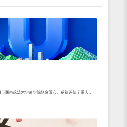
11月11日，“一乡一品指数”正式发布“2025重庆市区域公用品牌影响力TOP20榜单”。该榜单由湖南一乡一品数智科技有限公司与西南政法大学商学院联合发布，系统评估了重庆市区域公用品牌的影响力状况，旨在为重庆市区域公用品牌建设提供科学依据和决策参考。