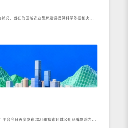
本报告由西南政法大学商学院与湖南一乡一品数智科技有限公司联合课题组撰写，系统评估了重庆市230个区域公用品牌的影响力状况，旨在为区域农业品牌建设提供科学依据和决策参考。研究构建了涵盖新媒体声量、消费者主动关注度、国字号权威认证及地方政府关切度的综合评价指标体系，通过多源数据采集与量化分析，全面衡量品牌在知名度、认可度、美誉度与支持度方面的表现。研究显示，重庆已形成品类丰富、结构完整的品牌体系，果品（55个）和蔬菜（52个）占主导地位。涪陵榨菜、万州烤鱼、巫山脆李、荣昌猪和奉节脐橙位列综合影响力前五，呈现出“一超多强、集群发展”的格局。
在日前发布的“2025重庆市区域公用品牌影响力榜单”，全景展现重庆市区域公用品牌“一超多强”整体格局后，“一乡一品指数”平台今日再度发布2025重庆市区域公用品牌影响力分品类榜单，旨在从产业赛道、消费场景等维度进行深度解构，揭示重庆农业品牌发展的多元化与潜力点。